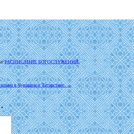
ке
РАСПИСАНИЕ БОГОСЛУЖЕНИЙ
.
 храма в Чувашии и Татарстане.
→
ы
*