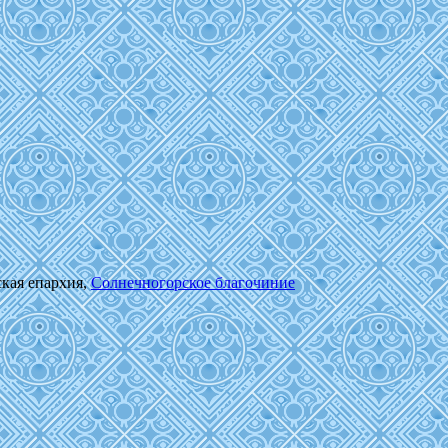
ская епархия,
Солнечногорское благочиние