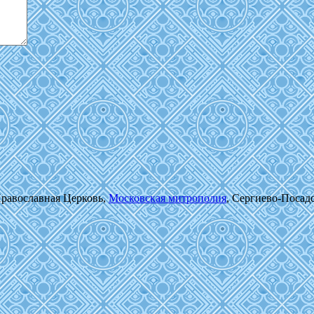
Православная Церковь,
Московская митрополия
, Сергиево-Посад