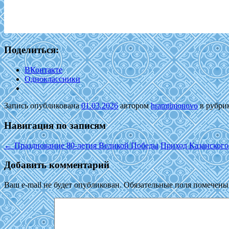
Поделиться:
ВКонтакте
Одноклассники
Запись опубликована
01.03.2026
автором
hramtimonovo
в рубри
Навигация по записям
←
Празднование 80-летия Великой Победы
Приход Казанского
Добавить комментарий
Ваш e-mail не будет опубликован.
Обязательные поля помечен