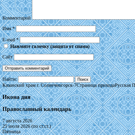
Комментарий
Имя
*
E-mail
*
Нажмите галочку (защита от спама)
Сайт
Найти:
Казанский храм г. Солнечногорск-7
Страница прихода
Русская 
Икона дня
Православный календарь
7 августа 2026
25 июля 2026 (по ст.ст.)
Пятница