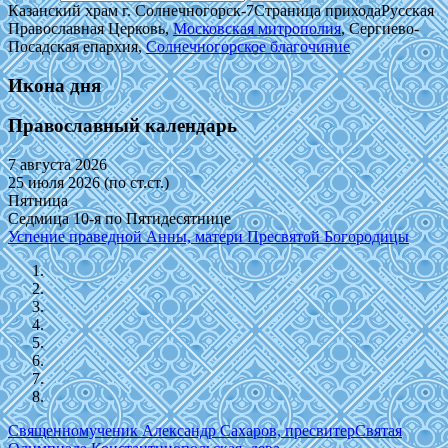
Казанский храм г. Солнечногорск-7
Страница прихода
Русская
Православная Церковь,
Московская митрополия
, Сергиево-
Посадская епархия,
Солнечногорское благочиние
Икона дня
Православный календарь
7 августа 2026
25 июля 2026 (по ст.ст.)
Пятница
Седмица 10-я по Пятидесятнице
Успение праведной Анны, матери Пресвятой Богородицы
Священномученик Александр Сахаров, пресвитер
Святая