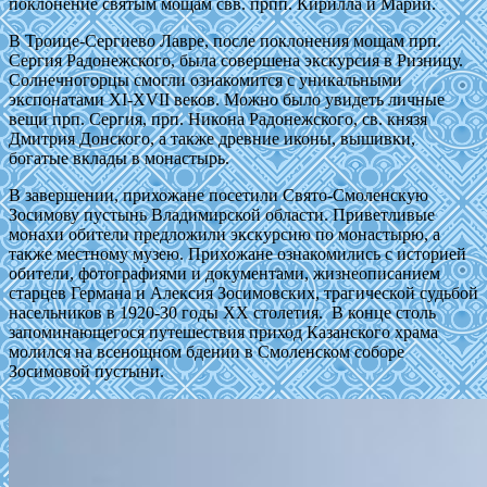
поклонение святым мощам свв. прпп. Кирилла и Марии.
В Троице-Сергиево Лавре, после поклонения мощам прп.
Сергия Радонежского, была совершена экскурсия в Ризницу.
Солнечногорцы смогли ознакомится с уникальными
экспонатами XI-XVII веков. Можно было увидеть личные
вещи прп. Сергия, прп. Никона Радонежского, св. князя
Дмитрия Донского, а также древние иконы, вышивки,
богатые вклады в монастырь.
В завершении, прихожане посетили Свято-Смоленскую
Зосимову пустынь Владимирской области. Приветливые
монахи обители предложили экскурсию по монастырю, а
также местному музею. Прихожане ознакомились с историей
обители, фотографиями и документами, жизнеописанием
старцев Германа и Алексия Зосимовских, трагической судьбой
насельников в 1920-30 годы ХХ столетия. В конце столь
запоминающегося путешествия приход Казанского храма
молился на всенощном бдении в Смоленском соборе
Зосимовой пустыни.