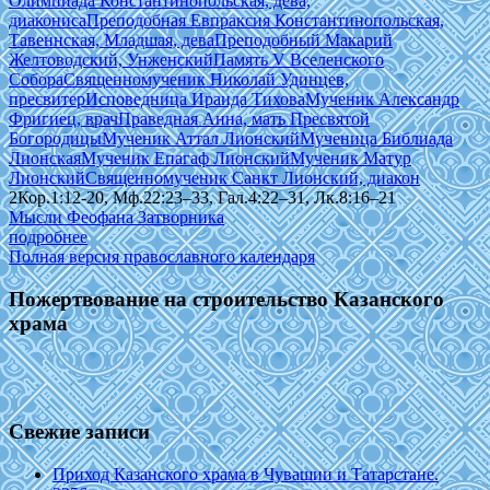
Олимпиада Константинопольская, дева,
диакониса
Преподобная Евпраксия Константинопольская,
Тавеннская, Младшая, дева
Преподобный Макарий
Желтоводский, Унженский
Память V Вселенского
Собора
Священномученик Николай Удинцев,
пресвитер
Исповедница Ираида Тихова
Мученик Александр
Фригиец, врач
Праведная Анна, мать Пресвятой
Богородицы
Мученик Аттал Лионский
Мученица Библиада
Лионская
Мученик Епагаф Лионский
Мученик Матур
Лионский
Священномученик Санкт Лионский, диакон
2Кор.1:12-20, Мф.22:23–33, Гал.4:22–31, Лк.8:16–21
Мысли Феофана Затворника
подробнее
Полная версия православного календаря
Пожертвование на строительство Казанского
храма
Свежие записи
Приход Казанского храма в Чувашии и Татарстане.