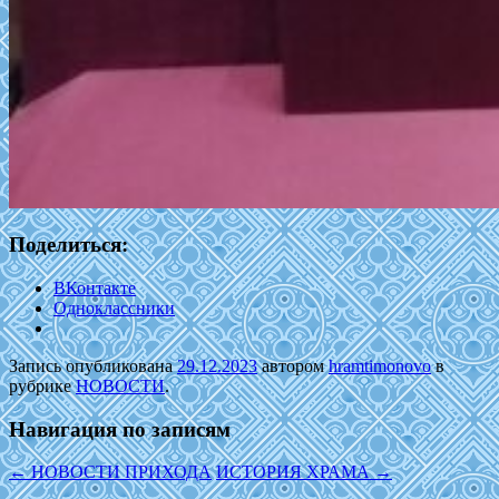
Поделиться:
ВКонтакте
Одноклассники
Запись опубликована
29.12.2023
автором
hramtimonovo
в
рубрике
НОВОСТИ
.
Навигация по записям
←
НОВОСТИ ПРИХОДА
ИСТОРИЯ ХРАМА
→