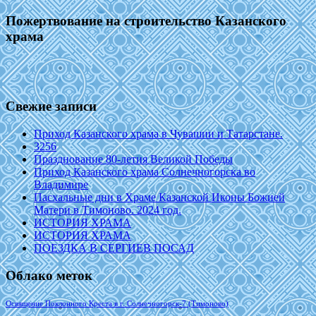
Пожертвование на строительство Казанского
храма
Свежие записи
Приход Казанского храма в Чувашии и Татарстане.
3256
Празднование 80-летия Великой Победы
Приход Казанского храма Солнечногорска во
Владимире
Пасхальные дни в Храме Казанской Иконы Божией
Матери в Тимоново. 2024 год.
ИСТОРИЯ ХРАМА
ИСТОРИЯ ХРАМА
ПОЕЗДКА В СЕРГИЕВ ПОСАД
Облако меток
Освящение Поклонного Креста в г. Солнечногорск-7 (Тимоново)