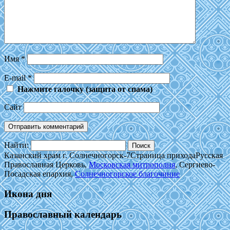
Имя
*
E-mail
*
Нажмите галочку (защита от спама)
Сайт
Найти:
Казанский храм г. Солнечногорск-7
Страница прихода
Русская
Православная Церковь,
Московская митрополия
, Сергиево-
Посадская епархия,
Солнечногорское благочиние
Икона дня
Православный календарь