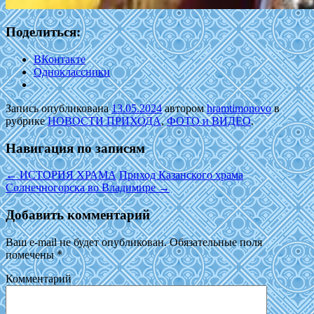
Поделиться:
ВКонтакте
Одноклассники
Запись опубликована
13.05.2024
автором
hramtimonovo
в
рубрике
НОВОСТИ ПРИХОДА
,
ФОТО и ВИДЕО
.
Навигация по записям
←
ИСТОРИЯ ХРАМА
Приход Казанского храма
Солнечногорска во Владимире
→
Добавить комментарий
Ваш e-mail не будет опубликован.
Обязательные поля
помечены
*
Комментарий