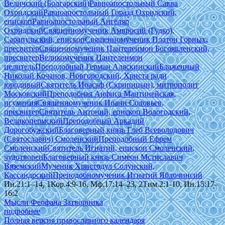
Величский (Болгарский)
Равноапостольный Савва
Охридский
Равноапостольный Горазд Охридский,
епископ
Равноапостольный Ангеляр
Охридский
Священномученик Амвросий (Гудко),
Сарапульский, епископ
Священномученик Платон Горных,
пресвитер
Священномученик Пантелеимон Богоявленский,
пресвитер
Великомученик Пантелеимон
целитель
Преподобный Герман Аляскинский
Блаженный
Николай Кочанов, Новгородский, Христа ради
юродивый
Святитель Иоасаф (Скрипицын), митрополит
Московский
Преподобная Анфиса Мантинейская,
игумения
Священномученик Иоанн Соловьев,
пресвитер
Святитель Антоний, епископ Вологодский,
Великопермский
Преподобный Аркадий
Дорогобужский
Благоверный князь Глеб Всеволодович
(Святославич) Смоленский
Преподобный Ефрем
Смоленский
Святитель Игнатий, епископ Смоленский,
чудотворец
Благоверный князь Симеон Мстиславич
Вяземский
Мученик Христодул Солунский,
Кассандрский
Преподобномученик Игнатий Яблочинсий
Ин.21:1–14, 1Кор.4:9-16, Мф.17:14–23, 2Тим.2:1-10, Ин.15:17–
16:2
Мысли Феофана Затворника
подробнее
Полная версия православного календаря